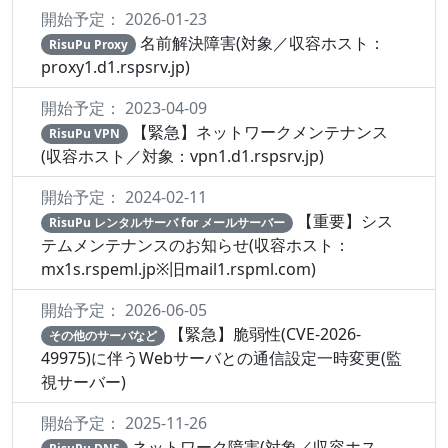
開始予定： 2026-01-23
名前解決障害(対象／収容ホスト：
RisuPu Proxy
proxy1.d1.rspsrv.jp)
開始予定： 2023-04-09
【緊急】ネットワークメンテナンス
RisuPu VPN
(収容ホスト／対象：vpn1.d1.rspsrv.jp)
開始予定： 2024-02-11
【重要】シス
RisuPu レンタルサーバ for メールサーバー
テムメンテナンスのお知らせ(収容ホスト：
mx1s.rspeml.jp※旧mail1.rspml.com)
開始予定： 2026-06-05
【緊急】脆弱性(CVE-2026-
その他のサーバなど
49975)に伴うWebサーバとの通信設定一時変更(監
視サーバー)
開始予定： 2025-11-26
ネットワーク障害(対象／収容ホス