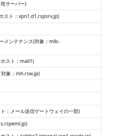
視サーバー)
n1.d1.rspsrv.jp)
メンテナンス(対象：mlb-
スト：mail1)
：mh.rsw.jp)
スト：メール送信ゲートウェイの一部)
peml.jp)