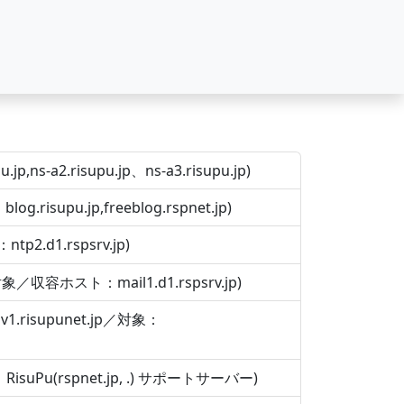
a2.risupu.jp、ns-a3.risupu.jp)
u.jp,freeblog.rspnet.jp)
1.rspsrv.jp)
ホスト：mail1.d1.rspsrv.jp)
risupunet.jp／対象：
(rspnet.jp, .) サポートサーバー)