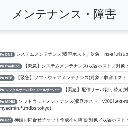
メンテナンス・障害
システムメンテナンス(収容ホスト／対象：ns-a1.risupu.jp,ns-
uPu DNS
【緊急】システムメンテナンス(収容ホスト／対象：blog.risup
Pu freeblog
【緊急】ソフトウェアメンテナンス(対象／収容ホスト：ntp2.d
uPu NTP
【緊急】配信サーバ切り替え(対象／収容
suPu レンタルサーバ for メールサーバー
ソフトウェアメンテナンス(収容ホスト：v2001.ext-rsv1.
uPu MDBS
myadmin.*.mdbs.tokyo)
神姫お問合せチケット作成不可障害(対象／収容ホスト：RisuPu
Pu Bot